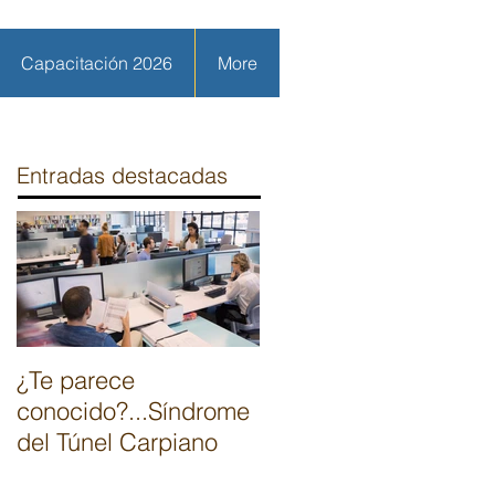
Capacitación 2026
More
Entradas destacadas
¿Te parece
conocido?...Síndrome
del Túnel Carpiano