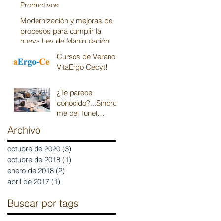
Productivos
Modernización y mejoras de
procesos para cumplir la
nueva Ley de Manipulación
Manual de Carga
Cursos de Verano
VitaErgo Cecyt!
¿Te parece
conocido?...Síndro
me del Túnel
Carpiano
Archivo
octubre de 2020
(3)
3 entradas
octubre de 2018
(1)
1 entrada
enero de 2018
(2)
2 entradas
abril de 2017
(1)
1 entrada
Buscar por tags