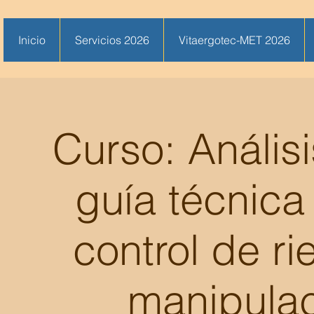
Inicio
Servicios 2026
Vitaergotec-MET 2026
Curso: Anális
guía técnica
control de r
manipulac