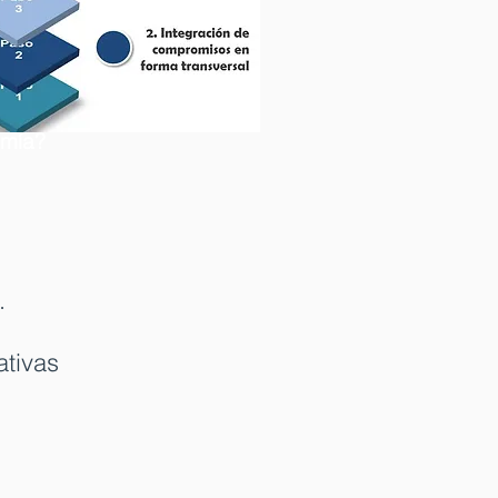
omía?
.
ativas