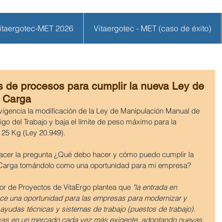
itaergotec-MET 2026
Vitaergotec - MET (caso de éxito)
 de procesos para cumplir la nueva Ley de
 Carga
igencia la modificación de la Ley de Manipulación Manual de 
go del Trabajo y baja el límite de peso máximo para la 
25 Kg (Ley 20.949).
acer la pregunta ¿Qué debo hacer y cómo puedo cumplir la 
 Carga tomándolo como una oportunidad para mi empresa?
tor de Proyectos de VitaErgo plantea que
 "la entrada en 
ece una oportunidad para las empresas para modernizar y 
ayudas técnicas y sistemas de trabajo (puestos de trabajo).
ivas en un mercado cada vez más exigente, adoptando nuevas 