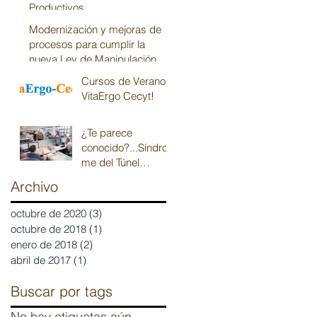
Productivos
Modernización y mejoras de
procesos para cumplir la
nueva Ley de Manipulación
Manual de Carga
Cursos de Verano
VitaErgo Cecyt!
¿Te parece
conocido?...Síndro
me del Túnel
Carpiano
Archivo
octubre de 2020
(3)
3 entradas
octubre de 2018
(1)
1 entrada
enero de 2018
(2)
2 entradas
abril de 2017
(1)
1 entrada
Buscar por tags
No hay etiquetas aún.